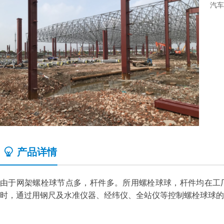
汽车
ꁙ
产品详情
由于
网架螺栓
球节点多，杆件多。所用
螺栓球
球，杆件均在工
时，通过用钢尺及水准仪器、经纬仪、全站仪等控制
螺栓球
球的